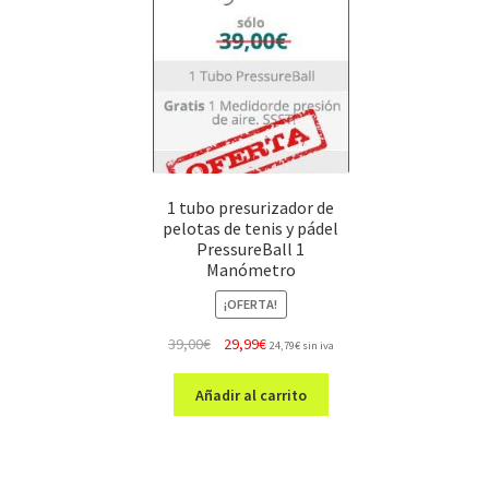
1 tubo presurizador de
pelotas de tenis y pádel
PressureBall 1
Manómetro
¡OFERTA!
El
El
39,00
€
29,99
€
24,79
€
sin iva
precio
precio
original
actual
Añadir al carrito
era:
es:
39,00€.
29,99€.