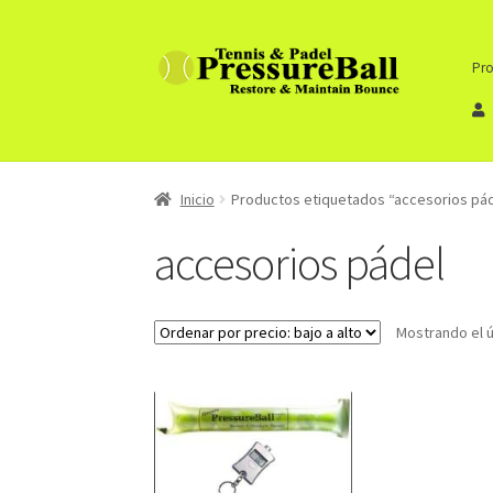
Ir
Ir
Pro
a
al
la
contenido
navegación
Inicio
Productos etiquetados “accesorios pá
accesorios pádel
Mostrando el ú