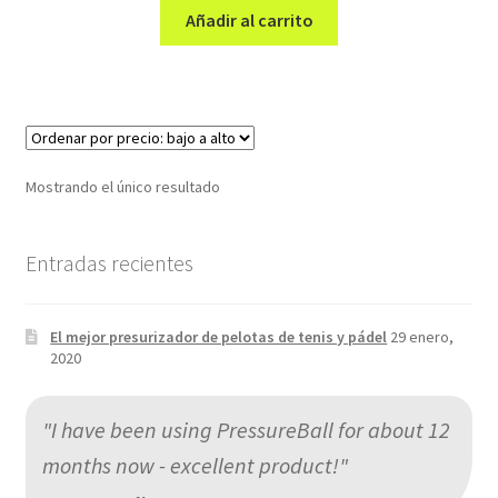
original
actual
Añadir al carrito
era:
es:
39,00€.
29,99€.
Mostrando el único resultado
Entradas recientes
El mejor presurizador de pelotas de tenis y pádel
29 enero,
2020
"I have been using PressureBall for about 12
months now - excellent product!"