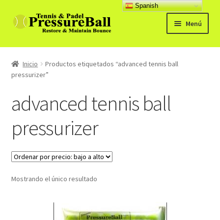
Spanish
Ir
Ir
Menú
a
al
la
contenido
Productos
navegación
Inicio
Productos etiquetados “advanced tennis ball
Noticias
pressurizer”
advanced tennis ball
Manual
pressurizer
Preg. Frecuentes
Expandi
Contacto y opiniones
el
menú
Mostrando el único resultado
hijo