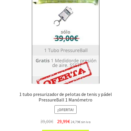
1 tubo presurizador de pelotas de tenis y pádel
PressureBall 1 Manómetro
¡OFERTA!
El
El
39,00
€
29,99
€
24,79
€
sin iva
precio
precio