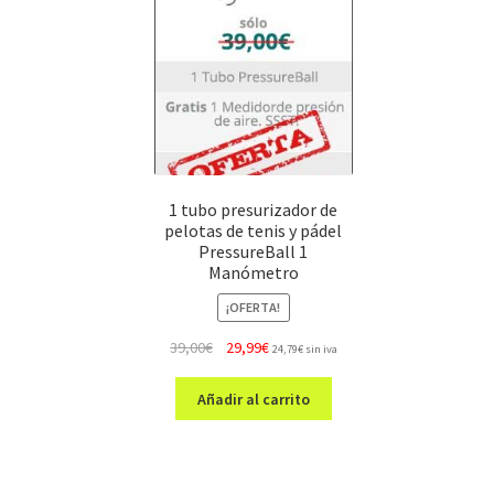
1 tubo presurizador de
pelotas de tenis y pádel
PressureBall 1
Manómetro
¡OFERTA!
El
El
39,00
€
29,99
€
24,79
€
sin iva
precio
precio
original
actual
Añadir al carrito
era:
es:
39,00€.
29,99€.