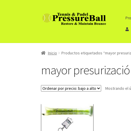
Ir
Ir
Pro
a
al
la
contenido
navegación
Inicio
Productos etiquetados “mayor presuri
mayor presurizaci
Mostrando el ú