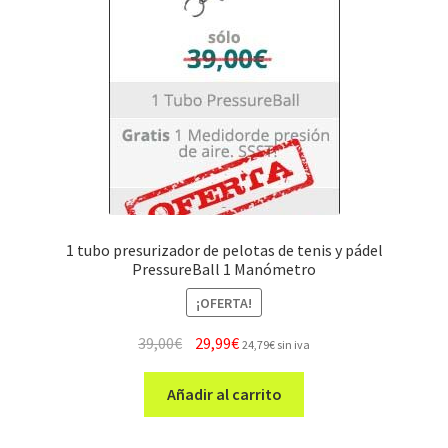
1 tubo presurizador de pelotas de tenis y pádel
PressureBall 1 Manómetro
¡OFERTA!
El
El
39,00
€
29,99
€
24,79
€
sin iva
precio
precio
original
actual
Añadir al carrito
era:
es:
39,00€.
29,99€.