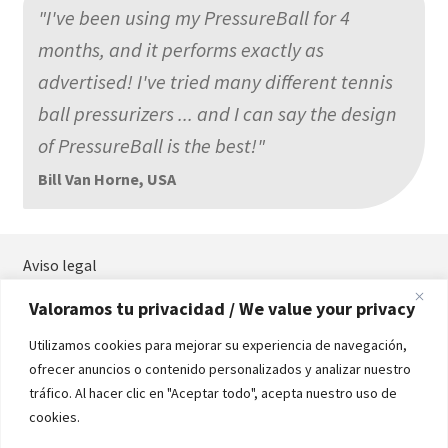
"I've been using my PressureBall for 4
months, and it performs exactly as
advertised! I've tried many different tennis
ball pressurizers ... and I can say the design
of PressureBall is the best!"
Bill Van Horne, USA
Aviso legal
Términos y condiciones
Valoramos tu privacidad / We value your privacy
Política de privacidad
Política de cookies
Utilizamos cookies para mejorar su experiencia de navegación,
Contacta
ofrecer anuncios o contenido personalizados y analizar nuestro
Manual
tráfico. Al hacer clic en "Aceptar todo", acepta nuestro uso de
cookies.
Formas de Pago