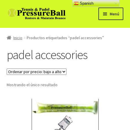
Spanish
Ir
Ir
Menú
a
al
la
contenido
Productos
navegación
Inicio
Productos etiquetados “padel accessories”
Noticias
padel accessories
Manual
Preg. Frecuentes
Mostrando el único resultado
Expandi
Contacto y opiniones
el
menú
hijo