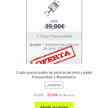
1 tubo presurizador de pelotas de tenis y pádel
PressureBall 1 Manómetro
¡OFERTA!
El
El
39,00
€
29,99
€
24,79
€
sin iva
precio
precio
original
actual
Añadir al carrito