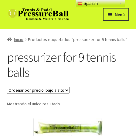
Spanish
Ir
Ir
Menú
a
al
la
contenido
Productos
navegación
Inicio
Productos etiquetados “pressurizer for 9 tennis balls”
Noticias
pressurizer for 9 tennis
Manual
balls
Preg. Frecuentes
Expandi
Contacto y opiniones
el
Mostrando el único resultado
menú
hijo