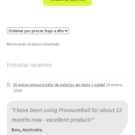
era:
es:
39,00€.
29,99€.
Mostrando el único resultado
Entradas recientes
El mejor presurizador de pelotas de tenis y pádel
29 enero,
2020
"I have been using PressureBall for about 12
months now - excellent product!"
Ben, Australia