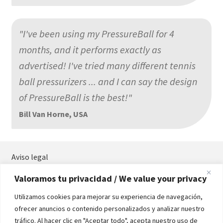
"I've been using my PressureBall for 4
months, and it performs exactly as
advertised! I've tried many different tennis
ball pressurizers ... and I can say the design
of PressureBall is the best!"
Bill Van Horne, USA
Aviso legal
Términos y condiciones
Valoramos tu privacidad / We value your privacy
Política de privacidad
Política de cookies
Utilizamos cookies para mejorar su experiencia de navegación,
Contacta
ofrecer anuncios o contenido personalizados y analizar nuestro
Manual
tráfico. Al hacer clic en "Aceptar todo", acepta nuestro uso de