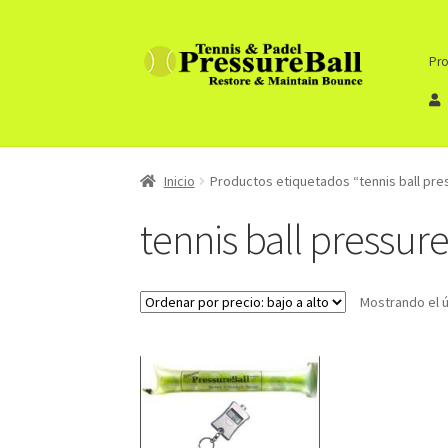
Ir
Ir
Pro
a
al
la
contenido
navegación
Inicio
Productos etiquetados “tennis ball pr
tennis ball pressur
Mostrando el ú