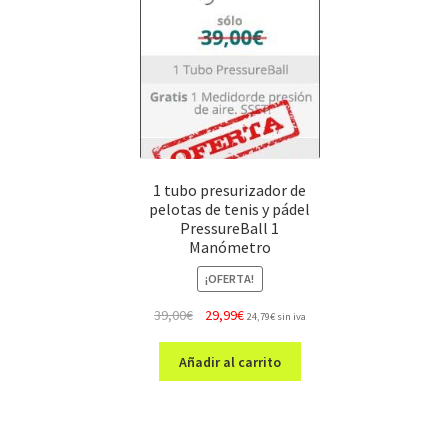
1 tubo presurizador de
pelotas de tenis y pádel
PressureBall 1
Manómetro
¡OFERTA!
El
El
39,00
€
29,99
€
24,79
€
sin iva
precio
precio
original
actual
Añadir al carrito
era:
es:
39,00€.
29,99€.