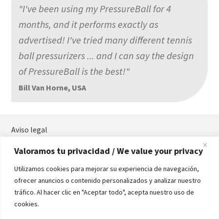
"I've been using my PressureBall for 4
months, and it performs exactly as
advertised! I've tried many different tennis
ball pressurizers ... and I can say the design
of PressureBall is the best!"
Bill Van Horne, USA
Aviso legal
Términos y condiciones
Valoramos tu privacidad / We value your privacy
Política de privacidad
Política de cookies
Utilizamos cookies para mejorar su experiencia de navegación,
Contacta
ofrecer anuncios o contenido personalizados y analizar nuestro
Manual
tráfico. Al hacer clic en "Aceptar todo", acepta nuestro uso de
cookies.
Formas de Pago