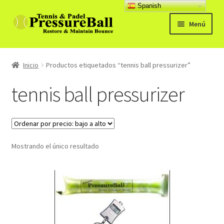
Spanish
Ir
Ir
Menú
a
al
la
contenido
Productos
navegación
Inicio
Productos etiquetados “tennis ball pressurizer”
Noticias
tennis ball pressurizer
Manual
Preg. Frecuentes
Mostrando el único resultado
Expandi
Contacto y opiniones
el
menú
hijo