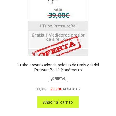
1 tubo presurizador de pelotas de tenis y pádel
PressureBall 1 Manómetro
¡OFERTA!
El
El
39,00
€
29,99
€
24,79
€
sin iva
precio
precio
original
actual
Añadir al carrito
era:
es:
39,00€.
29,99€.