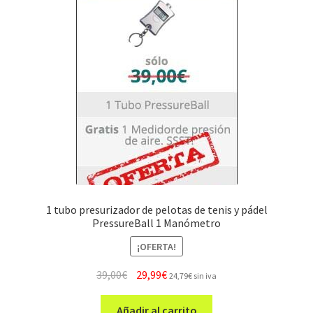
1 tubo presurizador de pelotas de tenis y pádel
PressureBall 1 Manómetro
¡OFERTA!
El
El
39,00
€
29,99
€
24,79
€
sin iva
precio
precio
original
actual
Añadir al carrito