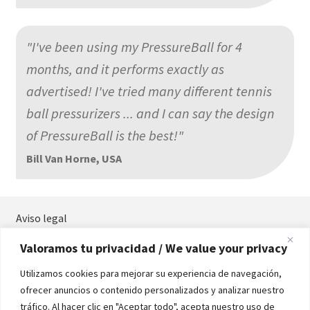
"I've been using my PressureBall for 4
months, and it performs exactly as
advertised! I've tried many different tennis
ball pressurizers ... and I can say the design
of PressureBall is the best!"
Bill Van Horne, USA
Aviso legal
Términos y condiciones
Valoramos tu privacidad / We value your privacy
Política de privacidad
Política de cookies
Utilizamos cookies para mejorar su experiencia de navegación,
Contacta
ofrecer anuncios o contenido personalizados y analizar nuestro
Manual
tráfico. Al hacer clic en "Aceptar todo", acepta nuestro uso de