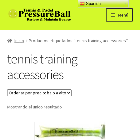
Spanish
Ir
Ir
Menú
a
al
la
contenido
Productos
navegación
Inicio
Productos etiquetados “tennis training accessories”
Noticias
tennis training
Manual
accessories
Preg. Frecuentes
Expandi
Contacto y opiniones
el
Mostrando el único resultado
menú
hijo