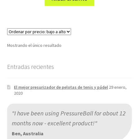
era:
es:
39,00€.
29,99€.
Mostrando el único resultado
Entradas recientes
El mejor presurizador de pelotas de tenis y pádel
29 enero,
2020
"I have been using PressureBall for about 12
months now - excellent product!"
Ben, Australia